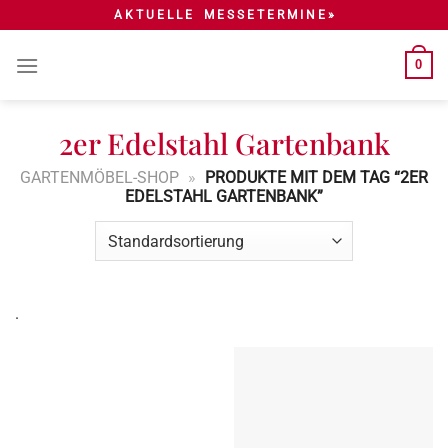
Skip
A K T U E L L E M E S S E T E R M I N E »
to
content
0
2er Edelstahl Gartenbank
GARTENMÖBEL-SHOP
»
PRODUKTE MIT DEM TAG “2ER
EDELSTAHL GARTENBANK”
.